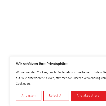
Wir schätzen Ihre Privatsphäre
Wir verwenden Cookies, um Ihr Surferlebnis zu verbessern. Indem Si
auf "Alle akzeptieren" klicken, stimmen Sie unserer Verwendung von
Cookies zu.
Anpassen
Reject All
Alle akzeptieren
© Copyright Spinnanker 2025. All right reserved.