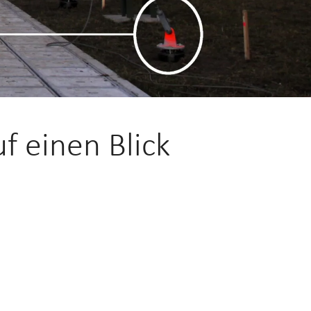
f einen Blick