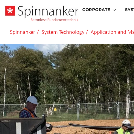
Skip
CORPORATE
SYS
to
content
Spinnanker
/
System Technology
/
Application and M