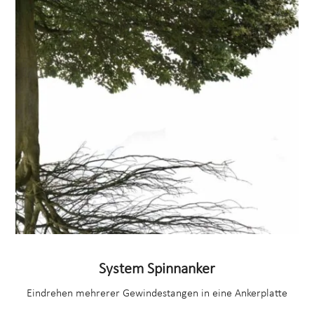
System Spinnanker
Eindrehen mehrerer Gewindestangen in eine Ankerplatte