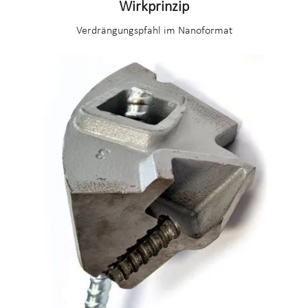
Wirkprinzip
Verdrängungspfahl im Nanoformat